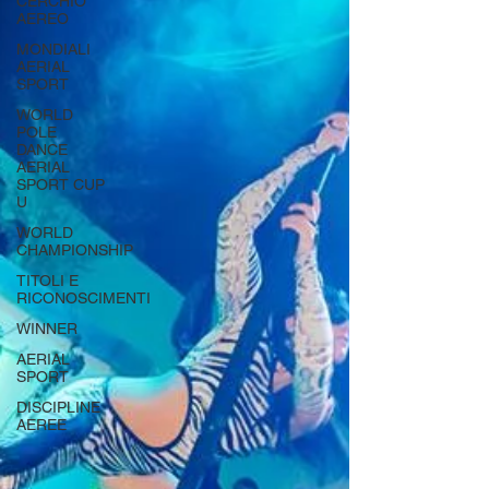
CERCHIO
AEREO
MONDIALI
AERIAL
SPORT
WORLD
POLE
DANCE
AERIAL
SPORT CUP
U
WORLD
CHAMPIONSHIP
TITOLI E
RICONOSCIMENTI
WINNER
AERIAL
SPORT
DISCIPLINE
AEREE