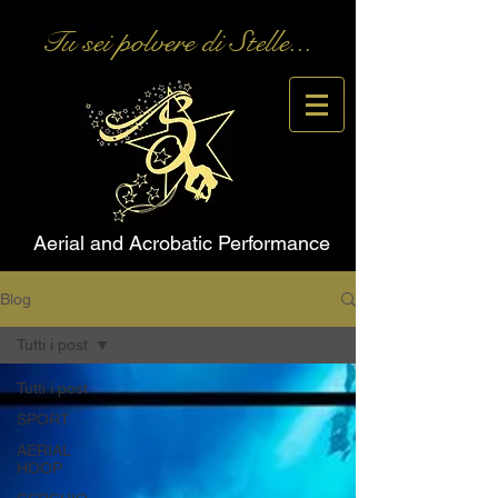
Tu sei polvere di Stelle...
Aerial and Acrobatic Performance
Blog
Tutti i post
Tutti i post
SPORT
AERIAL
HOOP