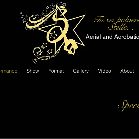
Tu sei polver
Stelle...
Aerial and Acrobati
ormance
Show
Format
Gallery
Video
About
Spec