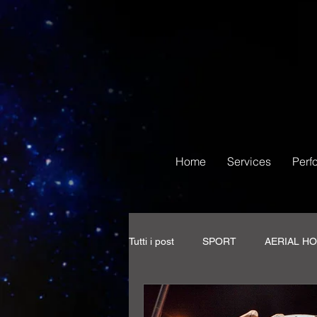
Home
Services
Perf
Tutti i post
SPORT
AERIAL H
WORLD POLE DANCE AERIAL SP