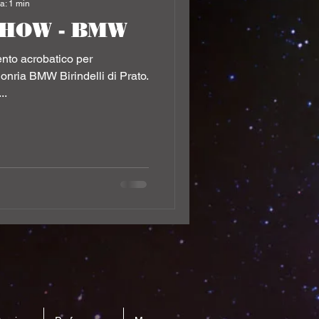
a: 1 min
SHOW - BMW
ento acrobatico per
onria BMW Birindelli di Prato.
..