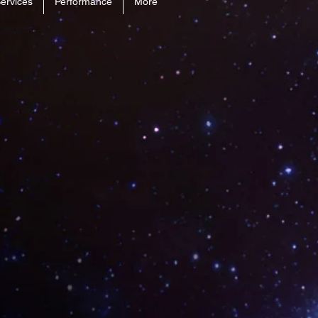
ervices
Performance
More