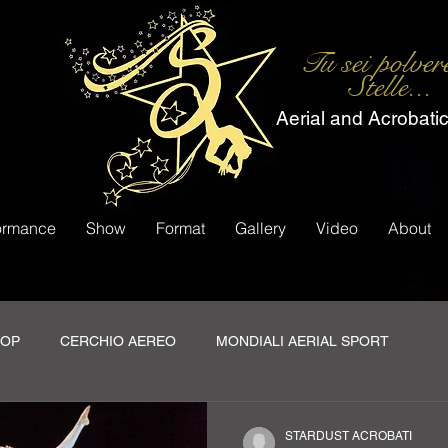
Tu sei polver
Stelle...
Aerial and Acrobati
ormance
Show
Format
Gallery
Video
About
OOP
CERCHIO AEREO
MONDIALI AERIAL SPORT
ORT CUP U
WORLD CHAMPIONSHIP
TITOLI E RICONOS
STARDUST ACROBATI