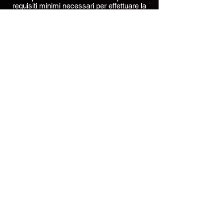
requisiti minimi necessari per effettuare la
Performance. La compagnia si riserva di
poter effettuare un sopralluogo per
verificare le necessità tecniche.