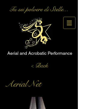
Tu sei polvere di Stelle...
Aerial and Acrobatic Performance
< Back
Aerial Net