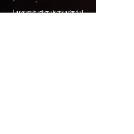
La presente scheda tecnica riporta i
requisiti minimi necessari per effettuare la
Performance. La compagnia si riserva di
poter effettuare un sopralluogo per
verificare le necessità tecniche.