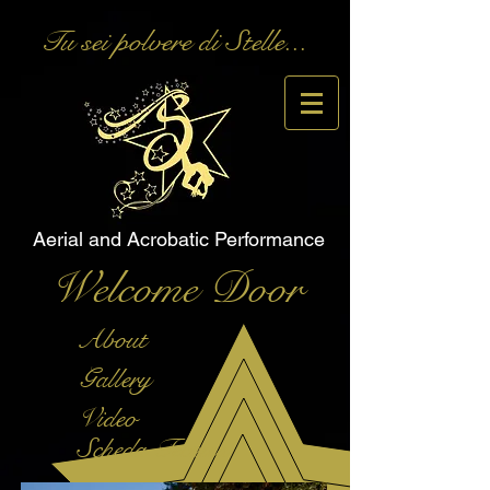
Tu sei polvere di Stelle...
Aerial and Acrobatic Performance
Welcome Door
About
Gallery
Video
Scheda Tecnica