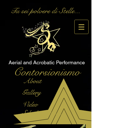
Tu sei polvere di Stelle...
Aerial and Acrobatic Performance
Contorsionismo
About
Gallery
Video
Scheda Tecnica